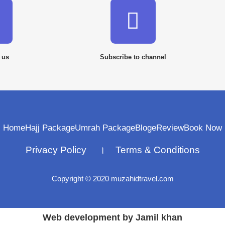
 us
Subscribe to channel
Home
Hajj Package
Umrah Package
Bloge
Review
Book Now
Privacy Policy । Terms & Conditions
Copyright © 2020 muzahidtravel.com
Web development by Jamil khan