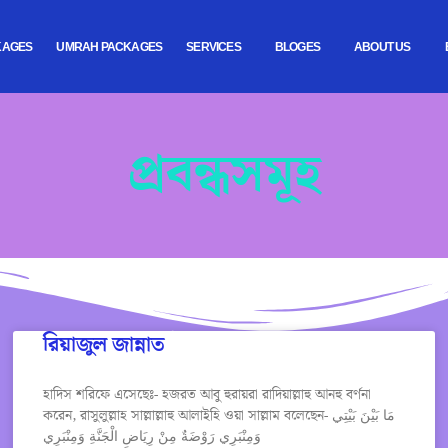
KAGES
UMRAH PACKAGES
SERVICES
BLOGES
ABOUT US
প্রবন্ধসমূহ
রিয়াজুল জান্নাত
হাদিস শরিফে এসেছেঃ- হজরত আবু হুরায়রা রাদিয়াল্লাহু আনহু বর্ণনা
করেন, রাসুলুল্লাহ সাল্লাল্লাহু আলাইহি ওয়া সাল্লাম বলেছেন- مَا بَيْنَ بَيْتِي
وَمِنْبَرِي رَوْضَةٌ مِنْ رِيَاضِ الْجَنَّةِ وَمِنْبَرِي