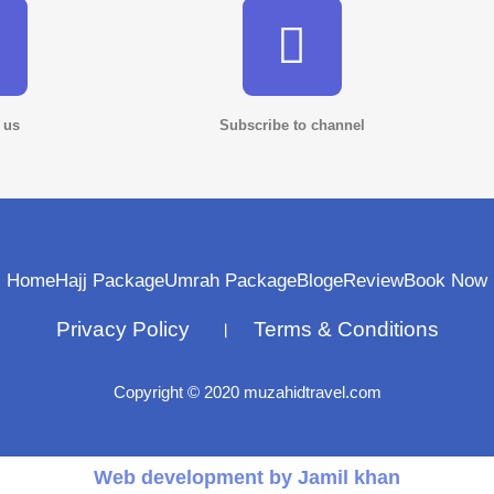
 us
Subscribe to channel
Home
Hajj Package
Umrah Package
Bloge
Review
Book Now
Privacy Policy । Terms & Conditions
Copyright © 2020 muzahidtravel.com
Web development by Jamil khan