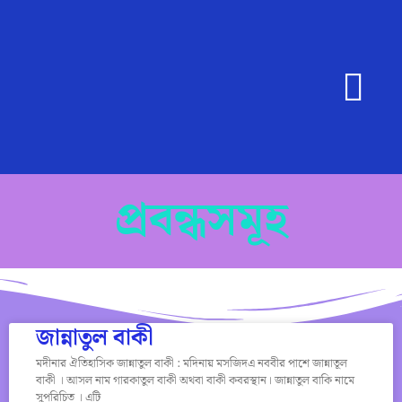
প্রবন্ধসমূহ
জান্নাতুল বাকী
মদীনার ঐতিহাসিক জান্নাতুল বাকী : মদিনায় মসজিদএ নববীর পাশে জান্নাতূল
বাকী । আসল নাম গারকাতুল বাকী অথবা বাকী কবরস্থান। জান্নাতুল বাকি নামে
সুপরিচিত । এটি